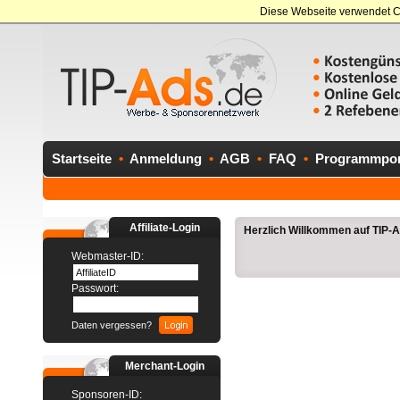
Diese Webseite verwendet C
Startseite
•
Anmeldung
•
AGB
•
FAQ
•
Programmport
Affiliate-Login
Herzlich Willkommen auf TIP-Ad
Webmaster-ID:
Passwort:
Daten vergessen?
Merchant-Login
Sponsoren-ID: