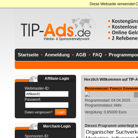
Diese Webseite verwendet C
Startseite
•
Anmeldung
•
AGB
•
FAQ
•
Programmport
Affiliate-Login
Herzlich Willkommen auf TIP-Ad
Webmaster-ID:
Programmname: Febreze Gewinnspie
Passwort:
Programmstart: 04.04.2025
Programmstatus:
Aktiv
Vergütung: 0,85000 Euro
Daten vergessen?
Dieses Programm unterliegt 
Merchant-Login
Sponsoren-ID: