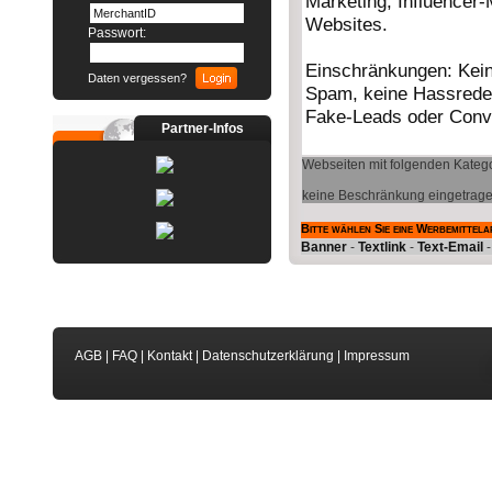
Passwort:
Daten vergessen?
Partner-Infos
Webseiten mit folgenden Katego
keine Beschränkung eingetrag
Bitte wählen Sie eine Werbemittela
Banner
-
Textlink
-
Text-Email
AGB
|
FAQ
|
Kontakt
|
Datenschutzerklärung
|
Impressum