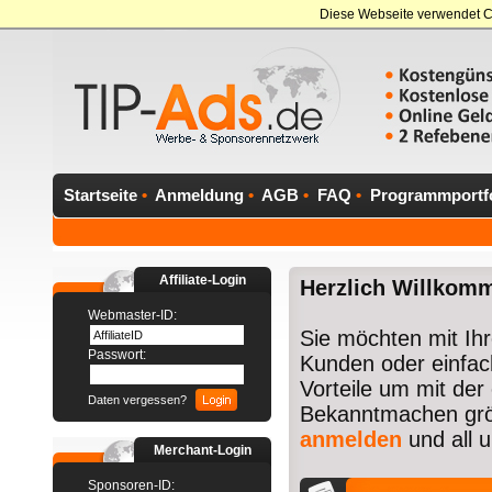
Diese Webseite verwendet C
Startseite
•
Anmeldung
•
AGB
•
FAQ
•
Programmportfo
Affiliate-Login
Herzlich Willkomm
Webmaster-ID:
Sie möchten mit Ih
Passwort:
Kunden oder einfach
Vorteile um mit de
Daten vergessen?
Bekanntmachen größ
anmelden
und all u
Merchant-Login
Sponsoren-ID: