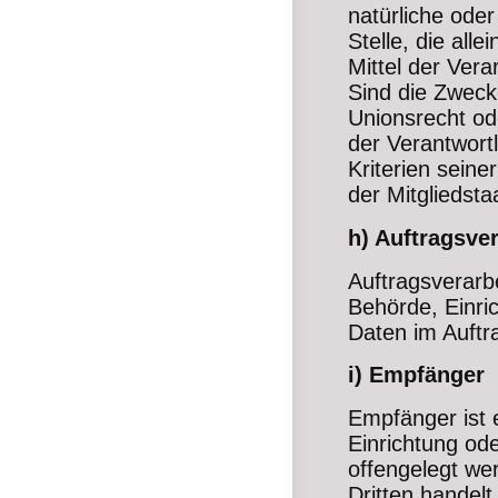
natürliche oder
Stelle, die al
Mittel der Ver
Sind die Zweck
Unionsrecht od
der Verantwort
Kriterien sein
der Mitgliedst
h) Auftragsver
Auftragsverarbe
Behörde, Einri
Daten im Auftra
i) Empfänger
Empfänger ist e
Einrichtung od
offengelegt we
Dritten handel