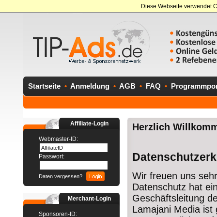
Diese Webseite verwendet C
Startseite
•
Anmeldung
•
AGB
•
FAQ
•
Programmport
Affiliate-Login
Herzlich Willkomm
Webmaster-ID:
Datenschutzerk
Passwort:
Wir freuen uns seh
Daten vergessen?
Datenschutz hat ein
Geschäftsleitung de
Merchant-Login
Lamajani Media ist
Sponsoren-ID: