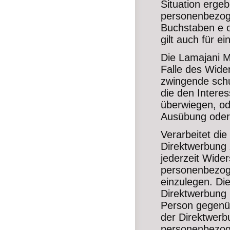
Situation ergeb
personenbezoge
Buchstaben e o
gilt auch für e
Die Lamajani M
Falle des Wide
zwingende schu
die den Intere
überwiegen, od
Ausübung oder
Verarbeitet d
Direktwerbung 
jederzeit Wide
personenbezog
einzulegen. Die
Direktwerbung i
Person gegenüb
der Direktwerb
personenbezoge