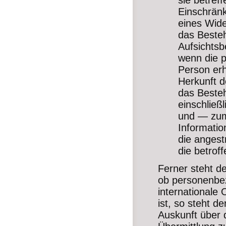
sie betre
Einschränk
eines Wide
das Besteh
Aufsichts
wenn die p
Person erh
Herkunft d
das Besteh
einschließ
und — zumi
Informatio
die angest
die betrof
Ferner steht d
ob personenbez
internationale 
ist, so steht d
Auskunft über