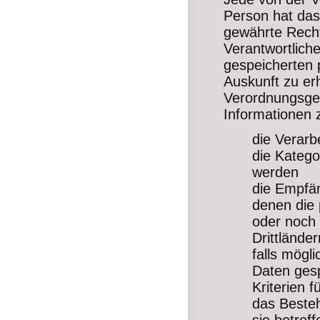
Person hat das
gewährte Recht
Verantwortliche
gespeicherten
Auskunft zu erh
Verordnungsgeb
Informationen 
die Verar
die Katego
werden
die Empfä
denen die
oder noch 
Drittlände
falls mögl
Daten gespe
Kriterien 
das Besteh