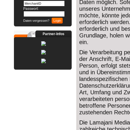
Daten möglich. Sof
unseres Unternehme
Passwort:
möchte, könnte jed
Daten vergessen?
erforderlich werden
erforderlich und be
Partner-Infos
Grundlage, holen wi
ein.
Die Verarbeitung p
der Anschrift, E-M
Person, erfolgt st
und in Übereinstim
landesspezifischen
Datenschutzerkläru
Art, Umfang und Zw
verarbeiteten pers
betroffene Personen
zustehenden Rechte
Die Lamajani Media 
zahlreiche technis