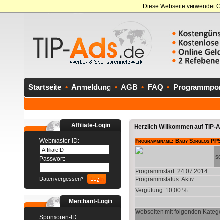
Diese Webseite verwendet C
Startseite
•
Anmeldung
•
AGB
•
FAQ
•
Programmport
Affiliate-Login
Herzlich Willkommen auf TIP-Ad
Webmaster-ID:
Programmname: Baby Sorglos PPS
s
Passwort:
Programmstart: 24.07.2014
Daten vergessen?
Programmstatus:
Aktiv
Vergütung: 10,00 %
Merchant-Login
Webseiten mit folgenden Katego
Sponsoren-ID: