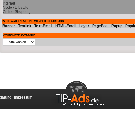
Internet
Mode / Lifestyle
Online-Shopping
Bitte wählen Sie eine Werbemittelart aus
Banner
-
Textlink
-
Text-Email
-
HTML-Email
-
Layer
-
PagePeel
-
Popup
-
Popd
Werbemittelkategorie
klärung
|
Impressum