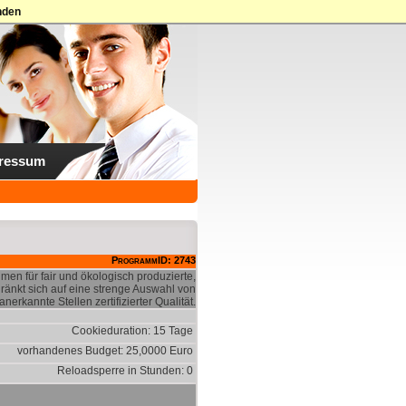
nden
ressum
ProgrammID: 2743
men für fair und ökologisch produzierte,
ränkt sich auf eine strenge Auswahl von
erkannte Stellen zertifizierter Qualität.
Cookieduration: 15 Tage
vorhandenes Budget: 25,0000 Euro
Reloadsperre in Stunden: 0