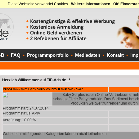
Diese Webseite verwendet Cookies -
Weitere Informationen
-
Ok! Einversta
GB
•
FAQ
•
Programmportfolio
•
Mediadaten
•
Kontakt
•
Imp
Herzlich Willkommen auf TIP-Ads.de...!
Programmname: Baby Sorglos PPS Kampagne - Sale
Baby Sorglos ist ein Online-Vertriebsunterneh
schadstofffreie Babyprodukte. Das Sortiment besch
Produkten weltweit führender und durch an
Programmstart: 24.07.2014
Programmstatus:
Aktiv
Vergütung: 10,00 %
Webseiten mit folgenden Kategorien können nicht teilnehmen: