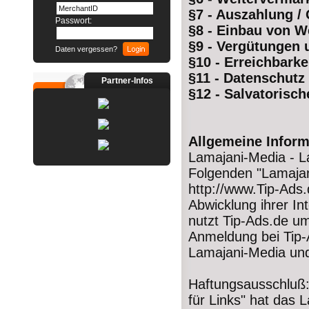
§7 - Auszahlung / 
Passwort:
§8 - Einbau von W
§9 - Vergütungen
Daten vergessen?
§10 - Erreichbarke
§11 - Datenschutz
Partner-Infos
§12 - Salvatorisch
Allgemeine Inform
Lamajani-Media - La
Folgenden "Lamajani
http://www.Tip-Ads.
Abwicklung ihrer I
nutzt Tip-Ads.de u
Anmeldung bei Tip-
Lamajani-Media un
Haftungsausschluß: 
für Links" hat das