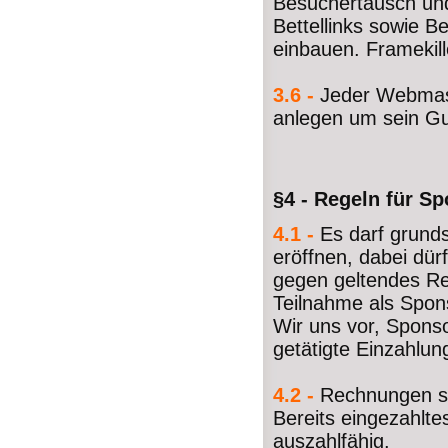
Besuchertausch un
Bettellinks sowie B
einbauen. Framekill
3.6 -
Jeder Webmas
anlegen um sein G
§4 - Regeln für S
4.1 -
Es darf grund
eröffnen, dabei dür
gegen geltendes Re
Teilnahme als Spons
Wir uns vor, Spons
getätigte Einzahlun
4.2 -
Rechnungen si
Bereits eingezahlt
auszahlfähig.