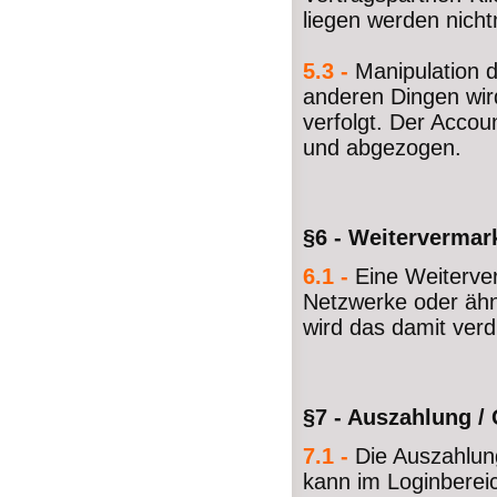
liegen werden nich
5.3 -
Manipulation 
anderen Dingen wir
verfolgt. Der Accou
und abgezogen.
§6 - Weiterverma
6.1 -
Eine Weiterv
Netzwerke oder ähn
wird das damit ver
§7 - Auszahlung / 
7.1 -
Die Auszahlung
kann im Loginberei