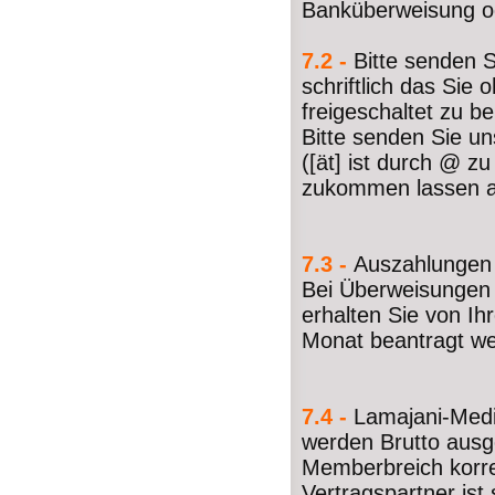
Banküberweisung od
7.2 -
Bitte senden 
schriftlich das Si
freigeschaltet zu 
Bitte senden Sie u
([ät] ist durch @ z
zukommen lassen an
7.3 -
Auszahlungen 
Bei Überweisungen 
erhalten Sie von I
Monat beantragt w
7.4 -
Lamajani-Media
werden Brutto ausg
Memberbreich korre
Vertragspartner ist