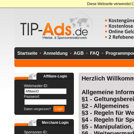
Diese Webseite verwendet C
Startseite
•
Anmeldung
•
AGB
•
FAQ
•
Programmport
Affiliate-Login
Herzlich Willkomm
Webmaster-ID:
Allgemeine Inform
Passwort:
§1 - Geltungsbere
§2 - Allgemeines
Daten vergessen?
§3 - Regeln für W
§4 - Regeln für S
Merchant-Login
§5 - Manipulation,
Sponsoren-ID:
§6 - Weiterverma