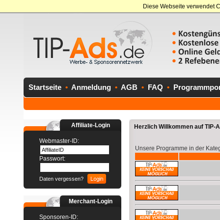
Diese Webseite verwendet C
Startseite
•
Anmeldung
•
AGB
•
FAQ
•
Programmport
Affiliate-Login
Herzlich Willkommen auf TIP-Ad
Webmaster-ID:
Unsere Programme in der Kate
Passwort:
Daten vergessen?
Merchant-Login
Sponsoren-ID: