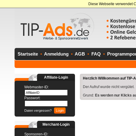
Diese Webseite verwendet C
Startseite
•
Anmeldung
•
AGB
•
FAQ
•
Programmport
Affiliate-Login
Herzlich Willkommen auf TIP-Ad
Der Aufruf wurde nicht vergütet.
Webmaster-ID:
Grund:
Es werden nur Klicks a
Passwort:
Daten vergessen?
Merchant-Login
Sponsoren-ID: