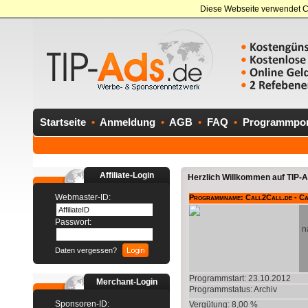
Diese Webseite verwendet C
Startseite
•
Anmeldung
•
AGB
•
FAQ
•
Programmport
Affiliate-Login
Herzlich Willkommen auf TIP-Ad
Webmaster-ID:
Programmname: Call2Call.de - Ca
Passwort:
n
Daten vergessen?
Programmstart: 23.10.2012
Merchant-Login
Programmstatus:
Archiv
Sponsoren-ID:
Vergütung: 8,00 %