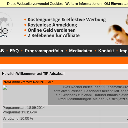
Diese Webseite verwendet Cookies -
Weitere Informationen
-
Ok! Einversta
GB
•
FAQ
•
Programmportfolio
•
Mediadaten
•
Kontakt
•
Imp
Herzlich Willkommen auf TIP-Ads.de...!
Programmname: Yves Rocher - Sale
Yves Rocher bietet über 650 Kosmetik-Prod
attraktiven Preisen. Besonders beliebt: Mit jede
ein Geschenk zur Wahl. Darüber hinaus biete
Produkteinführungen. Melden Sie sich jetzt a
Programmstart: 18.09.2014
Programmstatus:
Aktiv
Vergütung: 10,00 %