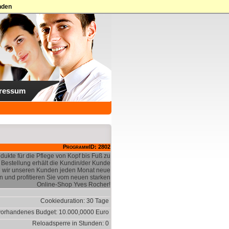
nden
ressum
ProgrammID: 2802
ukte für die Pflege von Kopf bis Fuß zu
r Bestellung erhält die Kundin/der Kunde
n wir unseren Kunden jeden Monat neue
n und profitieren Sie vom neuen starken
Online-Shop Yves Rocher!
Cookieduration: 30 Tage
vorhandenes Budget: 10.000,0000 Euro
Reloadsperre in Stunden: 0