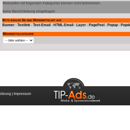
Webseiten mit folgenden Kategorien können nicht teilnehmen:
keine Beschränkung eingetragen
Bitte wählen Sie eine Werbemittelart aus
Banner
-
Textlink
-
Text-Email
-
HTML-Email
-
Layer
-
PagePeel
-
Popup
-
Popd
Werbemittelkategorie
klärung
|
Impressum