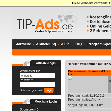
Diese Webseite verwendet C
Startseite
•
Anmeldung
•
AGB
•
FAQ
•
Programmport
Affiliate-Login
Herzlich Willkommen auf TIP-Ad
Webmaster-ID:
Programmname: Restposten24.de -
Lead
Passwort:
K
Daten vergessen?
Programmstart: 31.10.2011
Programmstatus:
Archiv
Merchant-Login
Vergütung: 18,00000 Euro
Sponsoren-ID: