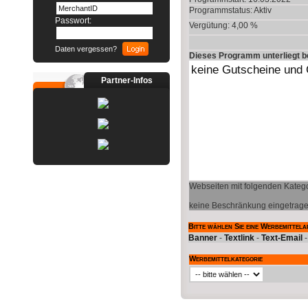
Programmstatus:
Aktiv
Passwort:
Vergütung: 4,00 %
Daten vergessen?
Dieses Programm unterliegt 
Partner-Infos
Webseiten mit folgenden Katego
keine Beschränkung eingetrag
Bitte wählen Sie eine Werbemittela
Banner
-
Textlink
-
Text-Email
Werbemittelkategorie