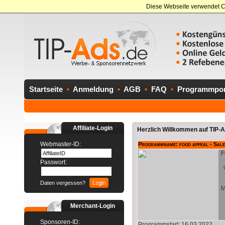
Diese Webseite verwendet C
Startseite
•
Anmeldung
•
AGB
•
FAQ
•
Programmport
Affiliate-Login
Herzlich Willkommen auf TIP-Ad
Webmaster-ID:
Programmname: food appeal - Sale
F
Passwort:
Daten vergessen?
M
Merchant-Login
Sponsoren-ID:
Programmstart: 16.03.2022