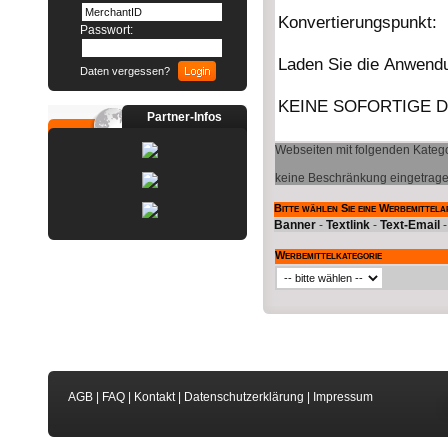
Passwort:
Daten vergessen?
Partner-Infos
Webseiten mit folgenden Katego
keine Beschränkung eingetrag
Bitte wählen Sie eine Werbemittela
Banner
-
Textlink
-
Text-Email
Werbemittelkategorie
AGB
|
FAQ
|
Kontakt
|
Datenschutzerklärung
|
Impressum