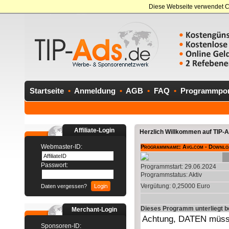
Diese Webseite verwendet C
Startseite
•
Anmeldung
•
AGB
•
FAQ
•
Programmport
Affiliate-Login
Herzlich Willkommen auf TIP-Ad
Webmaster-ID:
Programmname: Avg.com - Downlo
Passwort:
Programmstart: 29.06.2024
Programmstatus:
Aktiv
Vergütung: 0,25000 Euro
Daten vergessen?
Dieses Programm unterliegt 
Merchant-Login
Sponsoren-ID: