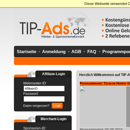
Diese Webseite verwendet C
Startseite
•
Anmeldung
•
AGB
•
FAQ
•
Programmport
Affiliate-Login
Herzlich Willkommen auf TIP-Ad
Webmaster-ID:
Programmname: Telekom Herbst Ge
Passwort:
Daten vergessen?
Merchant-Login
Sponsoren-ID:
Programmstart: 05.09.2024