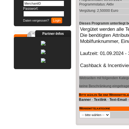
Programmstatus:
Aktiv
Passwort:
Vergütung: 2,50000 Euro
Daten vergessen?
Dieses Programm unterliegt 
Partner-Infos
Webseiten mit folgenden Katego
keine Beschränkung eingetrag
Bitte wählen Sie eine Werbemittela
Banner
-
Textlink
-
Text-Email
Werbemittelkategorie