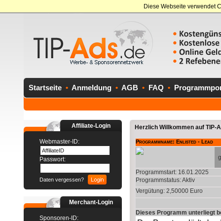
Diese Webseite verwendet C
Startseite
•
Anmeldung
•
AGB
•
FAQ
•
Programmport
Affiliate-Login
Herzlich Willkommen auf TIP-Ad
Webmaster-ID:
Programmname: Enlisted - Lead
g
Passwort:
Programmstart: 16.01.2025
Daten vergessen?
Programmstatus:
Aktiv
Vergütung: 2,50000 Euro
Merchant-Login
Dieses Programm unterliegt 
Sponsoren-ID: