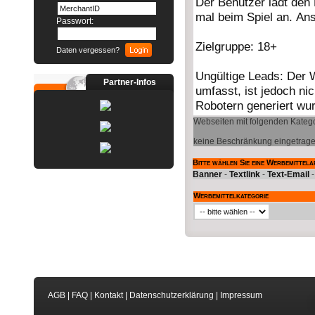
Passwort:
Daten vergessen?
Partner-Infos
Webseiten mit folgenden Katego
keine Beschränkung eingetrag
Bitte wählen Sie eine Werbemittela
Banner
-
Textlink
-
Text-Email
Werbemittelkategorie
AGB
|
FAQ
|
Kontakt
|
Datenschutzerklärung
|
Impressum