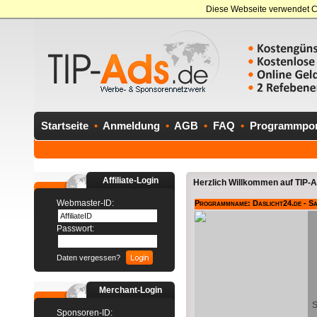
Diese Webseite verwendet C
Startseite
•
Anmeldung
•
AGB
•
FAQ
•
Programmport
Affiliate-Login
Herzlich Willkommen auf TIP-Ad
Webmaster-ID:
Programmname: Daslicht24.de - S
Passwort:
Daten vergessen?
Merchant-Login
S
Sponsoren-ID: