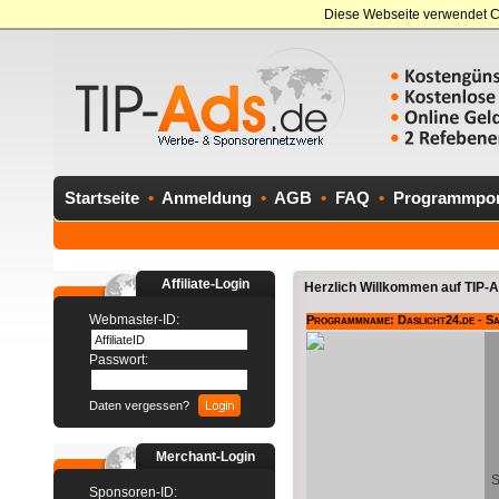
Diese Webseite verwendet C
Startseite
•
Anmeldung
•
AGB
•
FAQ
•
Programmport
Affiliate-Login
Herzlich Willkommen auf TIP-Ad
Webmaster-ID:
Programmname: Daslicht24.de - S
Passwort:
Daten vergessen?
Merchant-Login
S
Sponsoren-ID: