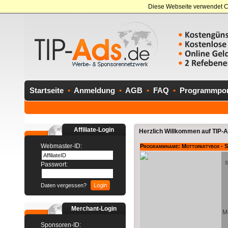
Diese Webseite verwendet C
Startseite
•
Anmeldung
•
AGB
•
FAQ
•
Programmport
Affiliate-Login
Herzlich Willkommen auf TIP-Ad
Webmaster-ID:
Programmname: Mottopartybox - S
s
Passwort:
Daten vergessen?
Merchant-Login
Mo
Sponsoren-ID: