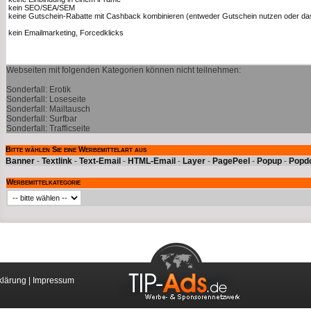
Webseiten mit folgenden Kategorien können nicht teilnehmen:
Sonderfall: Erotik
Sonderfall: Loseseite
Sonderfall: Mailtausch
Sonderfall: Surfbar
Sonderfall: Trafficseite
Bitte wählen Sie eine Werbemittelart aus
Banner
-
Textlink
-
Text-Email
-
HTML-Email
-
Layer
-
PagePeel
-
Popup
-
Popd
Werbemittelkategorie
klärung
|
Impressum