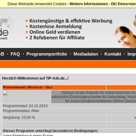
Diese Webseite verwendet Cookies -
Weitere Informationen
-
Ok! Einversta
GB
•
FAQ
•
Programmportfolio
•
Mediadaten
•
Kontakt
•
Imp
Herzlich Willkommen auf TIP-Ads.de...!
Programmname: Mydays.de - Sale
mydays ist der Experte für erlebnisreiches 
zahlreiche Erlebnisgeschenke für Geburtstag, Hochz
für einen kundenorientierten Online-Gesch
Programmstart: 24.10.2014
Programmstatus:
Aktiv
Vergütung: 10,00 %
Dieses Programm unterliegt besonderen Bedingungen: