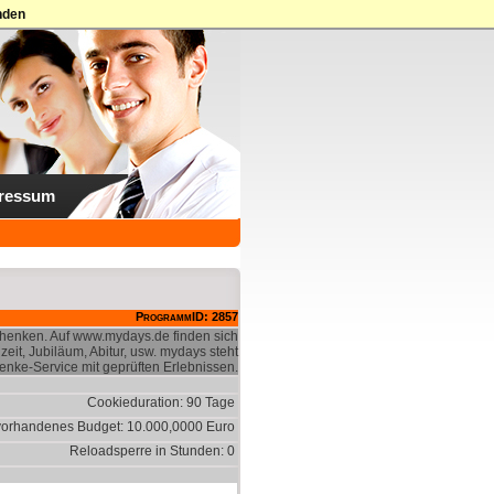
nden
ressum
ProgrammID: 2857
Schenken. Auf www.mydays.de finden sich
eit, Jubiläum, Abitur, usw. mydays steht
enke-Service mit geprüften Erlebnissen.
Cookieduration: 90 Tage
vorhandenes Budget: 10.000,0000 Euro
Reloadsperre in Stunden: 0