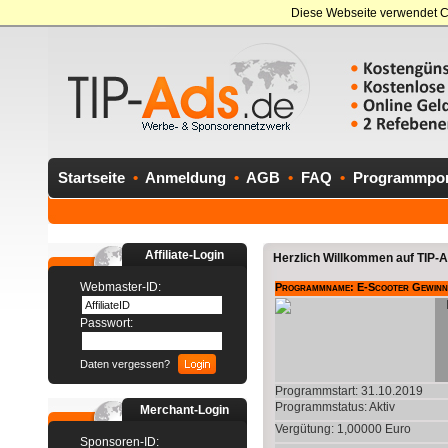
Diese Webseite verwendet C
Startseite
•
Anmeldung
•
AGB
•
FAQ
•
Programmport
Affiliate-Login
Herzlich Willkommen auf TIP-Ad
Webmaster-ID:
Programmname: E-Scooter Gewinns
Passwort:
Daten vergessen?
Programmstart: 31.10.2019
Programmstatus:
Aktiv
Merchant-Login
Vergütung: 1,00000 Euro
Sponsoren-ID: