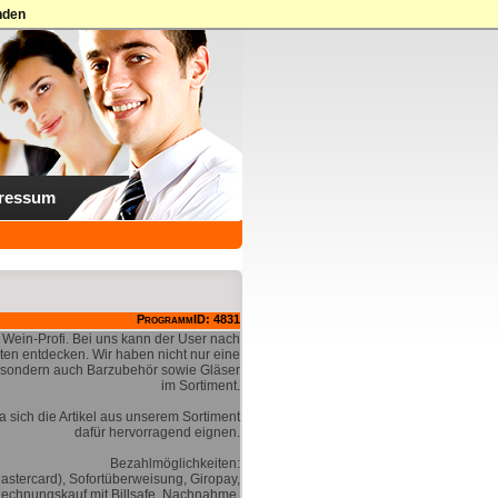
nden
ressum
ProgrammID: 4831
d Wein-Profi. Bei uns kann der User nach
ten entdecken. Wir haben nicht nur eine
 sondern auch Barzubehör sowie Gläser
im Sortiment.
 sich die Artikel aus unserem Sortiment
dafür hervorragend eignen.
Bezahlmöglichkeiten:
Mastercard), Sofortüberweisung, Giropay,
echnungskauf mit Billsafe, Nachnahme.