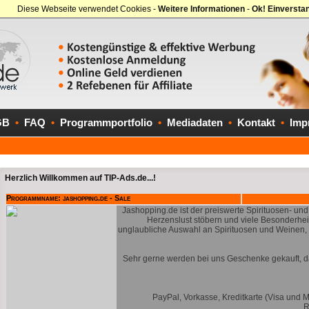
Diese Webseite verwendet Cookies -
Weitere Informationen
-
Ok! Einversta
GB
•
FAQ
•
Programmportfolio
•
Mediadaten
•
Kontakt
•
Imp
Herzlich Willkommen auf TIP-Ads.de...!
Programmname: jashopping.de - Sale
Jashopping.de ist der preiswerte Spirituosen- un
Herzenslust stöbern und viele Besonderhei
unglaubliche Auswahl an Spirituosen und Weinen,
Sehr gerne werden bei uns Geschenke gekauft, da
PayPal, Vorkasse, Kreditkarte (Visa und 
R