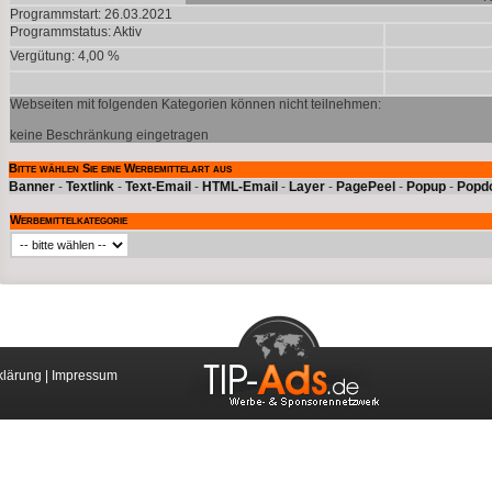
Programmstart: 26.03.2021
Programmstatus:
Aktiv
Vergütung: 4,00 %
Webseiten mit folgenden Kategorien können nicht teilnehmen:
keine Beschränkung eingetragen
Bitte wählen Sie eine Werbemittelart aus
Banner
-
Textlink
-
Text-Email
-
HTML-Email
-
Layer
-
PagePeel
-
Popup
-
Popd
Werbemittelkategorie
klärung
|
Impressum