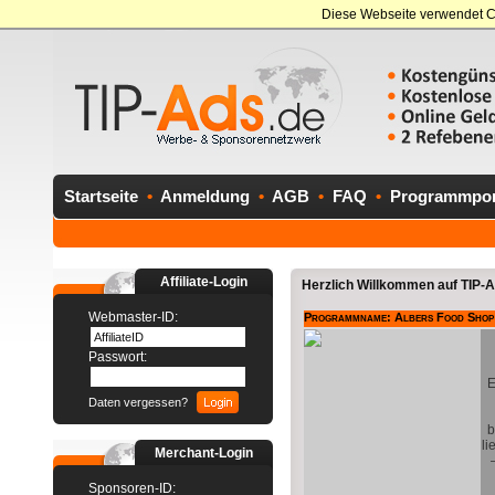
Diese Webseite verwendet C
Startseite
•
Anmeldung
•
AGB
•
FAQ
•
Programmport
Affiliate-Login
Herzlich Willkommen auf TIP-Ad
Webmaster-ID:
Programmname: Albers Food Shop 
Passwort:
E
Daten vergessen?
b
li
Merchant-Login
Sponsoren-ID: