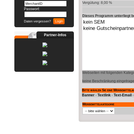
Vergütung: 8,00 %
Passwort:
Dieses Programm unterliegt 
Daten vergessen?
Partner-Infos
Webseiten mit folgenden Katego
keine Beschränkung eingetrag
Bitte wählen Sie eine Werbemittela
Banner
-
Textlink
-
Text-Email
Werbemittelkategorie