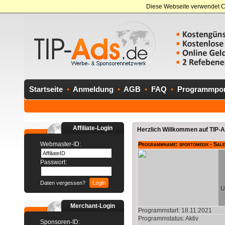
Diese Webseite verwendet C
Startseite
•
Anmeldung
•
AGB
•
FAQ
•
Programmport
Affiliate-Login
Herzlich Willkommen auf TIP-Ad
Webmaster-ID:
Programmname: sportomedix - Sale
Passwort:
Daten vergessen?
U
Merchant-Login
Programmstart: 18.11.2021
Programmstatus:
Aktiv
Sponsoren-ID: