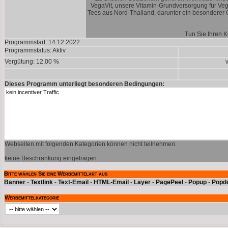
VegaVit, unsere Vitamin-Grundversorgung für Ve
Tees aus Nord-Thailand, darunter ein besonderer
Tun Sie Ihren 
Programmstart: 14.12.2022
Programmstatus:
Aktiv
Vergütung: 12,00 %
Dieses Programm unterliegt besonderen Bedingungen:
Webseiten mit folgenden Kategorien können nicht teilnehmen:
keine Beschränkung eingetragen
Bitte wählen Sie eine Werbemittelart aus
Banner
-
Textlink
-
Text-Email
-
HTML-Email
-
Layer
-
PagePeel
-
Popup
-
Popd
Werbemittelkategorie