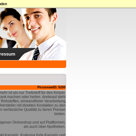
nden
ressum
ProgrammID: 5250
ehr ist als nur Treibstoff für den Körper.
ank machen oder heilen. dreikraut steht
en Rohstoffen, einwandfreier Verarbeitung
Hersteller mit direkten Kontakten zu den
verlässliche Qualität zu fairen Preisen
bieten.
eigenen Onlineshop und auf Plattformen,
als auch über Apotheken.
akt-Kapseln, Kurkuma forte-Kapseln und