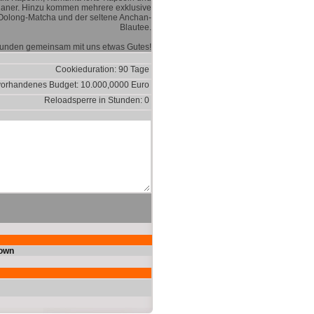
ganer. Hinzu kommen mehrere exklusive
 Oolong-Matcha und der seltene Anchan-
Blautee.
Kunden gemeinsam mit uns etwas Gutes!
Cookieduration: 90 Tage
vorhandenes Budget: 10.000,0000 Euro
Reloadsperre in Stunden: 0
own