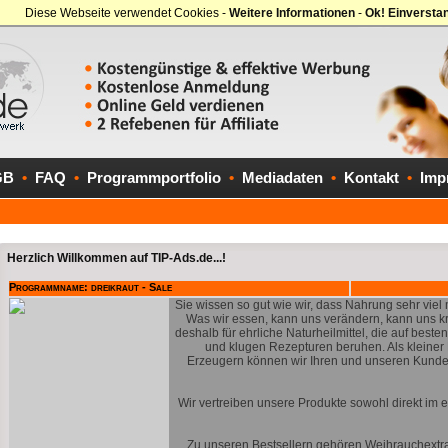
Diese Webseite verwendet Cookies -
Weitere Informationen
-
Ok! Einversta
GB
•
FAQ
•
Programmportfolio
•
Mediadaten
•
Kontakt
•
Imp
Herzlich Willkommen auf TIP-Ads.de...!
Programmname: dreikraut - Sale
Sie wissen so gut wie wir, dass Nahrung sehr viel m
Was wir essen, kann uns verändern, kann uns kr
deshalb für ehrliche Naturheilmittel, die auf best
und klugen Rezepturen beruhen. Als kleiner 
Erzeugern können wir Ihren und unseren Kunden 
Wir vertreiben unsere Produkte sowohl direkt im 
Zu unseren Bestsellern gehören Weihrauchextr