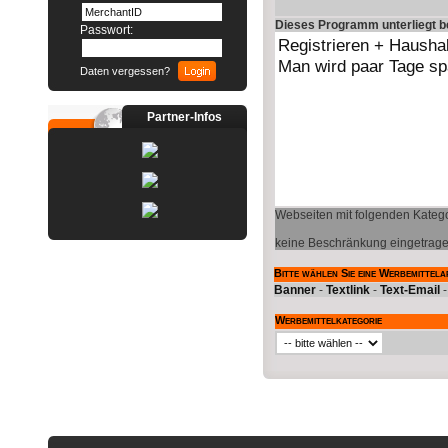
Dieses Programm unterliegt 
Passwort:
Daten vergessen?
Partner-Infos
Webseiten mit folgenden Katego
keine Beschränkung eingetrag
Bitte wählen Sie eine Werbemittela
Banner
-
Textlink
-
Text-Email
Werbemittelkategorie