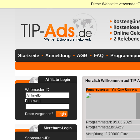
Diese Webseite verwendet C
Startseite
•
Anmeldung
•
AGB
•
FAQ
•
Programmport
Affiliate-Login
Herzlich Willkommen auf TIP-Ad
Webmaster-ID:
Programmname: YouGov Shopper -
Passwort:
Daten vergessen?
Programmstart: 05.03.2025
Programmstatus:
Aktiv
Merchant-Login
Vergütung: 2,70000 Euro
Sponsoren-ID: